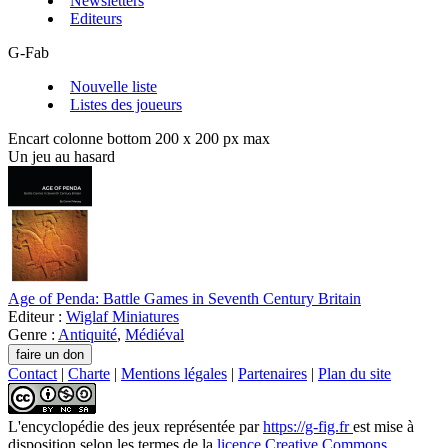
Newsletters
Editeurs
G-Fab
Nouvelle liste
Listes des joueurs
Encart colonne bottom 200 x 200 px max
Un jeu au hasard
Age of Penda: Battle Games in Seventh Century Britain
Editeur :
Wiglaf Miniatures
Genre :
Antiquité
,
Médiéval
Contact
|
Charte
|
Mentions légales
|
Partenaires
|
Plan du site
L'encyclopédie des jeux
représentée par
https://g-fig.fr
est mise à
disposition selon les termes de la
licence Creative Commons