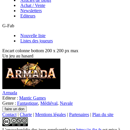
Articles de blogs
Achat / Vente
Newsletters
Editeurs
G-Fab
Nouvelle liste
Listes des joueurs
Encart colonne bottom 200 x 200 px max
Un jeu au hasard
Armada
Editeur :
Mantic Games
Genre :
Fantastique
,
Médiéval
,
Navale
Contact
|
Charte
|
Mentions légales
|
Partenaires
|
Plan du site
L'encyclopédie des jeux
représentée par
https://g-fig.fr
est mise à