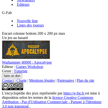
Newsletters
Editeurs
G-Fab
Nouvelle liste
Listes des joueurs
Encart colonne bottom 200 x 200 px max
Un jeu au hasard
Warhammer 40000 : Apocalypse
Editeur :
Games Workshop
Genre :
Futuriste
Contact
|
Charte
|
Mentions légales
|
Partenaires
|
Plan du site
L'encyclopédie des jeux
représentée par
https://g-fig.fr
est mise à
disposition selon les termes de la
licence Creative Commons
Attribution - Pas d'Utilisation Commerciale - Partage à l'Identique
3.0 non transposé
.