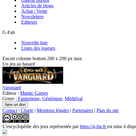
Galerie photos
Articles de blogs
Achat / Vente
Newsletters
Editeurs
G-Fab
Nouvelle liste
Listes des joueurs
Encart colonne bottom 200 x 200 px max
Un jeu au hasard
Vanguard
Editeur :
Mantic Games
Genre :
Fantastique
,
Générique
,
Médiéval
Contact
|
Charte
|
Mentions légales
|
Partenaires
|
Plan du site
L'encyclopédie des jeux
représentée par
https://g-fig.fr
est mise à disp