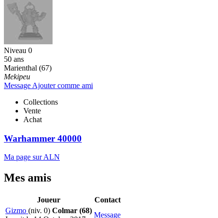
Niveau 0
50 ans
Marienthal (67)
Mekipeu
Message
Ajouter comme ami
Collections
Vente
Achat
Warhammer 40000
Ma page sur ALN
Mes amis
Joueur
Contact
Gizmo
(niv. 0)
Colmar (68)
Message