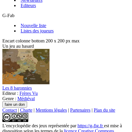
Newsletters
Editeurs
G-Fab
Nouvelle liste
Listes des joueurs
Encart colonne bottom 200 x 200 px max
Un jeu au hasard
Les 8 baronnies
Editeur :
Frères Vu
Genre :
Médiéval
Contact
|
Charte
|
Mentions légales
|
Partenaires
|
Plan du site
L'encyclopédie des jeux
représentée par
https://g-fig.fr
est mise à
disposition selon les termes de la
licence Creative Commons