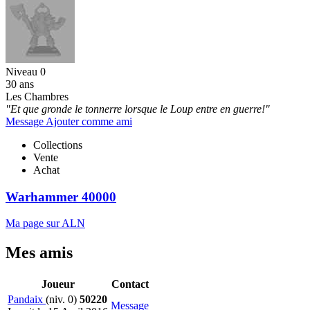
Niveau 0
30 ans
Les Chambres
"Et que gronde le tonnerre lorsque le Loup entre en guerre!"
Message
Ajouter comme ami
Collections
Vente
Achat
Warhammer 40000
Ma page sur ALN
Mes amis
Joueur
Contact
Pandaix
(niv. 0)
50220
Message