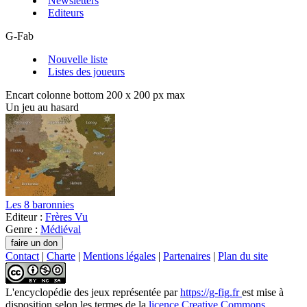
Newsletters
Editeurs
G-Fab
Nouvelle liste
Listes des joueurs
Encart colonne bottom 200 x 200 px max
Un jeu au hasard
Les 8 baronnies
Editeur :
Frères Vu
Genre :
Médiéval
Contact
|
Charte
|
Mentions légales
|
Partenaires
|
Plan du site
L'encyclopédie des jeux
représentée par
https://g-fig.fr
est mise à
disposition selon les termes de la
licence Creative Commons