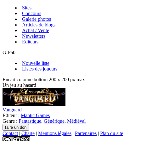
Sites
Concours
Galerie photos
Articles de blogs
Achat / Vente
Newsletters
Editeurs
G-Fab
Nouvelle liste
Listes des joueurs
Encart colonne bottom 200 x 200 px max
Un jeu au hasard
Vanguard
Editeur :
Mantic Games
Genre :
Fantastique
,
Générique
,
Médiéval
Contact
|
Charte
|
Mentions légales
|
Partenaires
|
Plan du site