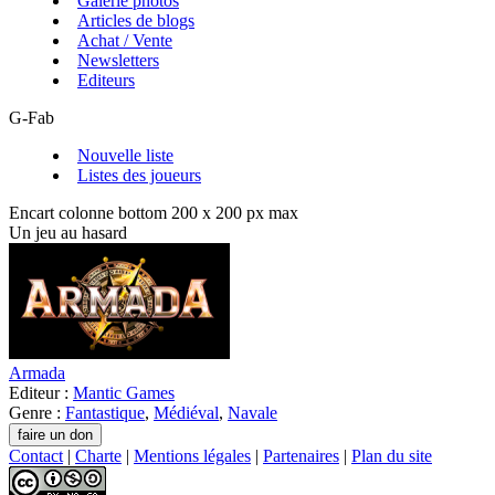
Galerie photos
Articles de blogs
Achat / Vente
Newsletters
Editeurs
G-Fab
Nouvelle liste
Listes des joueurs
Encart colonne bottom 200 x 200 px max
Un jeu au hasard
Armada
Editeur :
Mantic Games
Genre :
Fantastique
,
Médiéval
,
Navale
Contact
|
Charte
|
Mentions légales
|
Partenaires
|
Plan du site