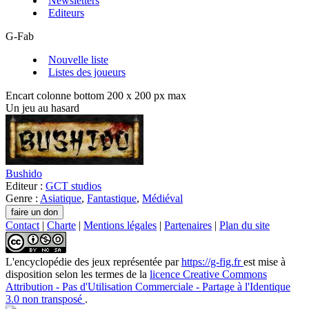
Newsletters
Editeurs
G-Fab
Nouvelle liste
Listes des joueurs
Encart colonne bottom 200 x 200 px max
Un jeu au hasard
Bushido
Editeur :
GCT studios
Genre :
Asiatique
,
Fantastique
,
Médiéval
Contact
|
Charte
|
Mentions légales
|
Partenaires
|
Plan du site
L'encyclopédie des jeux
représentée par
https://g-fig.fr
est mise à
disposition selon les termes de la
licence Creative Commons
Attribution - Pas d'Utilisation Commerciale - Partage à l'Identique
3.0 non transposé
.