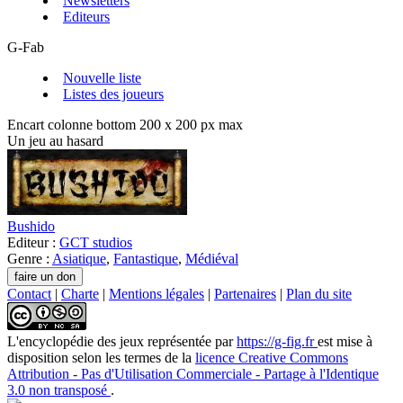
Newsletters
Editeurs
G-Fab
Nouvelle liste
Listes des joueurs
Encart colonne bottom 200 x 200 px max
Un jeu au hasard
Bushido
Editeur :
GCT studios
Genre :
Asiatique
,
Fantastique
,
Médiéval
Contact
|
Charte
|
Mentions légales
|
Partenaires
|
Plan du site
L'encyclopédie des jeux
représentée par
https://g-fig.fr
est mise à
disposition selon les termes de la
licence Creative Commons
Attribution - Pas d'Utilisation Commerciale - Partage à l'Identique
3.0 non transposé
.