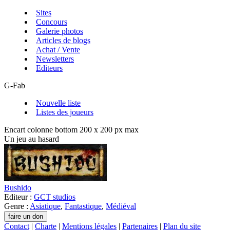
Sites
Concours
Galerie photos
Articles de blogs
Achat / Vente
Newsletters
Editeurs
G-Fab
Nouvelle liste
Listes des joueurs
Encart colonne bottom 200 x 200 px max
Un jeu au hasard
Bushido
Editeur :
GCT studios
Genre :
Asiatique
,
Fantastique
,
Médiéval
Contact
|
Charte
|
Mentions légales
|
Partenaires
|
Plan du site