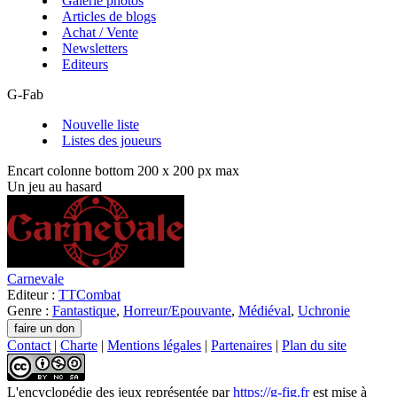
Galerie photos
Articles de blogs
Achat / Vente
Newsletters
Editeurs
G-Fab
Nouvelle liste
Listes des joueurs
Encart colonne bottom 200 x 200 px max
Un jeu au hasard
Carnevale
Editeur :
TTCombat
Genre :
Fantastique
,
Horreur/Epouvante
,
Médiéval
,
Uchronie
Contact
|
Charte
|
Mentions légales
|
Partenaires
|
Plan du site
L'encyclopédie des jeux
représentée par
https://g-fig.fr
est mise à