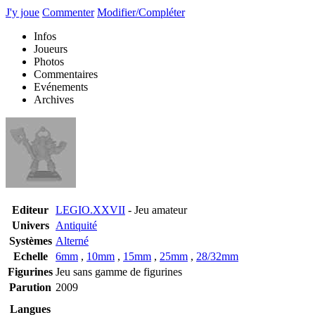
J'y joue
Commenter
Modifier/Compléter
Infos
Joueurs
Photos
Commentaires
Evénements
Archives
Editeur
LEGIO.XXVII
- Jeu amateur
Univers
Antiquité
Systèmes
Alterné
Echelle
6mm
,
10mm
,
15mm
,
25mm
,
28/32mm
Figurines
Jeu sans gamme de figurines
Parution
2009
Langues