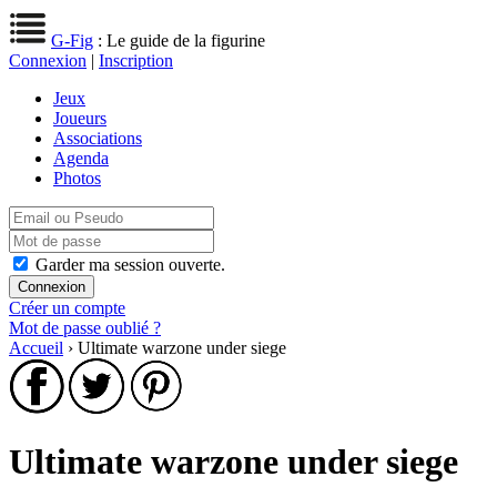
G-Fig
: Le guide de la figurine
Connexion
|
Inscription
Jeux
Joueurs
Associations
Agenda
Photos
Garder ma session ouverte.
Créer un compte
Mot de passe oublié ?
Accueil
› Ultimate warzone under siege
Ultimate warzone under siege