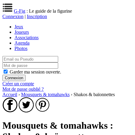
G-Fig
: Le guide de la figurine
Connexion
|
Inscription
Jeux
Joueurs
Associations
Agenda
Photos
Garder ma session ouverte.
Créer un compte
Mot de passe oublié ?
Accueil
›
Mousquets & tomahawks
› Shakos & baïonnettes
Mousquets & tomahawks :