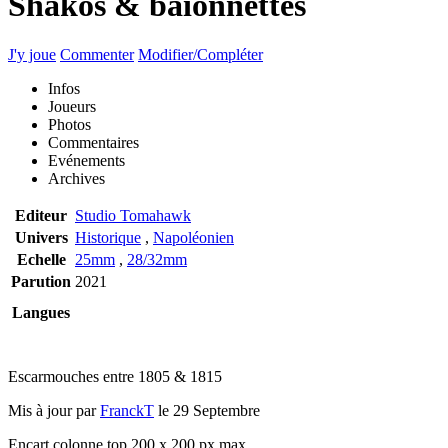
Shakos & baïonnettes
J'y joue
Commenter
Modifier/Compléter
Infos
Joueurs
Photos
Commentaires
Evénements
Archives
Editeur
Studio Tomahawk
Univers
Historique
,
Napoléonien
Echelle
25mm
,
28/32mm
Parution
2021
Langues
Escarmouches entre 1805 & 1815
Mis à jour par
FranckT
le 29 Septembre
Encart colonne top 200 x 200 px max