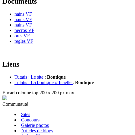
Documents
nains VF
nains VF
nains VF
necros VF
orcs VF
regles VF
Liens
Tutatis : Le site
:
Boutique
Tutatis : La boutique officielle
:
Boutique
Encart colonne top 200 x 200 px max
Communauté
Sites
Concours
Galerie photos
Articles de blogs