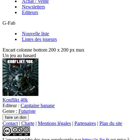
Achat / Vente
Newsletters
Editeurs
G-Fab
Nouvelle liste
Listes des joueurs
Encart colonne bottom 200 x 200 px max
Un jeu au hasard
Konflikt 40k
Editeur :
Capitaine banane
Genre :
Futuriste
Contact
|
Charte
|
Mentions légales
|
Partenaires
|
Plan du site
L'encyclopédie des jeux
représentée par
https://g-fig.fr
est mise à