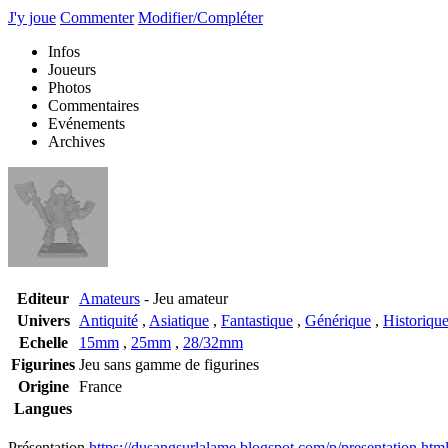
J'y joue
Commenter
Modifier/Compléter
Infos
Joueurs
Photos
Commentaires
Evénements
Archives
Editeur
Amateurs
- Jeu amateur
Univers
Antiquité
,
Asiatique
,
Fantastique
,
Générique
,
Historiqu
Echelle
15mm
,
25mm
,
28/32mm
Figurines
Jeu sans gamme de figurines
Origine
France
Langues
Présentation
https://dusangsurlalame.blogspot.com/p/presentation.htm