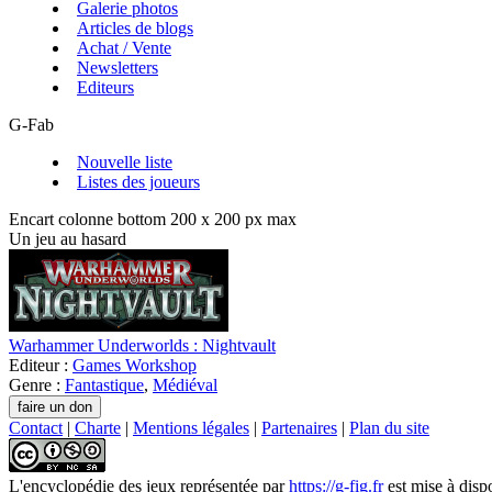
Galerie photos
Articles de blogs
Achat / Vente
Newsletters
Editeurs
G-Fab
Nouvelle liste
Listes des joueurs
Encart colonne bottom 200 x 200 px max
Un jeu au hasard
Warhammer Underworlds : Nightvault
Editeur :
Games Workshop
Genre :
Fantastique
,
Médiéval
Contact
|
Charte
|
Mentions légales
|
Partenaires
|
Plan du site
L'encyclopédie des jeux
représentée par
https://g-fig.fr
est mise à disp