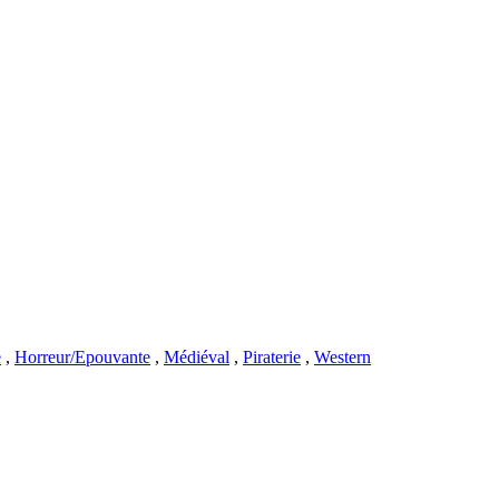
e
,
Horreur/Epouvante
,
Médiéval
,
Piraterie
,
Western
l