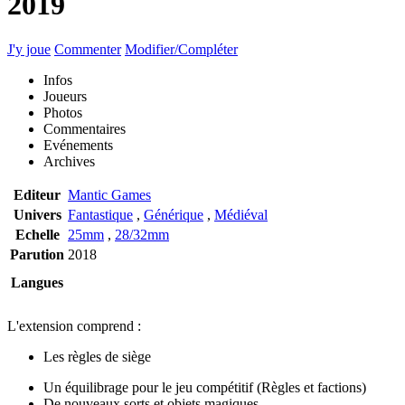
2019
J'y joue
Commenter
Modifier/Compléter
Infos
Joueurs
Photos
Commentaires
Evénements
Archives
Editeur
Mantic Games
Univers
Fantastique
,
Générique
,
Médiéval
Echelle
25mm
,
28/32mm
Parution
2018
Langues
L'extension comprend :
Les règles de siège
Un équilibrage pour le jeu compétitif (Règles et factions)
De nouveaux sorts et objets magiques