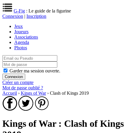
G-Fig
: Le guide de la figurine
Connexion
|
Inscription
Jeux
Joueurs
Associations
Agenda
Photos
Garder ma session ouverte.
Créer un compte
Mot de passe oublié ?
Accueil
›
Kings of War
› Clash of Kings 2019
Kings of War : Clash of Kings