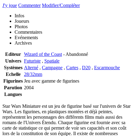
J'y joue
Commenter
Modifier/Compléter
Infos
Joueurs
Photos
Commentaires
Evénements
Archives
Editeur
Wizard of the Coast
- Abandonné
Univers
Futuriste
,
Spatiale
Systèmes
Alterné
,
Campagne
,
Cartes
,
D20
,
Escarmouche
Echelle
28/32mm
Figurines
Jeu avec gamme de figurines
Parution
2004
Langues
Star Wars Miniature est un jeu de figurine basé sur l'univers de Star
Wars. Les figurines, en plastiques montées et déjà peintes,
représentent les personnages des différents films mais aussi des
romans de l'Univers Étendu. Chaque figurine est fournie avec sa
carte de statistique ce qui permet de voir ses capacités et son coût
lors de la constitution de son équipe. Il existe de nombreuses