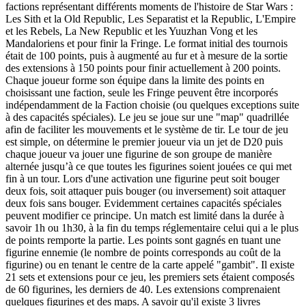
factions représentant différents moments de l'histoire de Star Wars :
Les Sith et la Old Republic, Les Separatist et la Republic, L'Empire
et les Rebels, La New Republic et les Yuuzhan Vong et les
Mandaloriens et pour finir la Fringe. Le format initial des tournois
était de 100 points, puis à augmenté au fur et à mesure de la sortie
des extensions à 150 points pour finir actuellement à 200 points.
Chaque joueur forme son équipe dans la limite des points en
choisissant une faction, seule les Fringe peuvent être incorporés
indépendamment de la Faction choisie (ou quelques exceptions suite
à des capacités spéciales). Le jeu se joue sur une "map" quadrillée
afin de faciliter les mouvements et le système de tir. Le tour de jeu
est simple, on détermine le premier joueur via un jet de D20 puis
chaque joueur va jouer une figurine de son groupe de manière
alternée jusqu’à ce que toutes les figurines soient jouées ce qui met
fin à un tour. Lors d'une activation une figurine peut soit bouger
deux fois, soit attaquer puis bouger (ou inversement) soit attaquer
deux fois sans bouger. Evidemment certaines capacités spéciales
peuvent modifier ce principe. Un match est limité dans la durée à
savoir 1h ou 1h30, à la fin du temps réglementaire celui qui a le plus
de points remporte la partie. Les points sont gagnés en tuant une
figurine ennemie (le nombre de points corresponds au coût de la
figurine) ou en tenant le centre de la carte appelé "gambit". Il existe
21 sets et extensions pour ce jeu, les premiers sets étaient composés
de 60 figurines, les derniers de 40. Les extensions comprenaient
quelques figurines et des maps. A savoir qu'il existe 3 livres