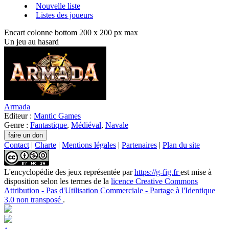
Nouvelle liste
Listes des joueurs
Encart colonne bottom 200 x 200 px max
Un jeu au hasard
Armada
Editeur :
Mantic Games
Genre :
Fantastique
,
Médiéval
,
Navale
Contact
|
Charte
|
Mentions légales
|
Partenaires
|
Plan du site
L'encyclopédie des jeux
représentée par
https://g-fig.fr
est mise à
disposition selon les termes de la
licence Creative Commons
Attribution - Pas d'Utilisation Commerciale - Partage à l'Identique
3.0 non transposé
.