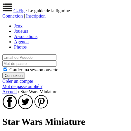
G-Fig
: Le guide de la figurine
Connexion
|
Inscription
Jeux
Joueurs
Associations
Agenda
Photos
Garder ma session ouverte.
Créer un compte
Mot de passe oublié ?
Accueil
› Star Wars Miniature
Star Wars Miniature