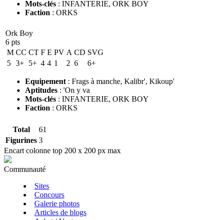
Mots-clés
:
INFANTERIE
,
ORK BOY
Faction
:
ORKS
Ork Boy
6 pts
M
CC
CT
F
E
PV
A
CD
SVG
5
3+
5+
4
4
1
2
6
6+
Equipement
:
Frags à manche
,
Kalibr'
,
Kikoup'
Aptitudes
:
'On y va
Mots-clés
:
INFANTERIE
,
ORK BOY
Faction
:
ORKS
Total
61
Figurines
3
Encart colonne top 200 x 200 px max
Communauté
Sites
Concours
Galerie photos
Articles de blogs