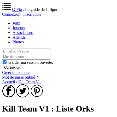
G-Fig
: Le guide de la figurine
Connexion
|
Inscription
Jeux
Joueurs
Associations
Agenda
Photos
Garder ma session ouverte.
Créer un compte
Mot de passe oublié ?
Accueil
›
Kill Team V1
Kill Team V1 : Liste Orks