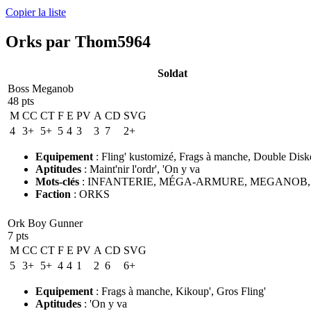
Copier la liste
Orks par Thom5964
Soldat
Boss Meganob
48 pts
M
CC
CT
F
E
PV
A
CD
SVG
4
3+
5+
5
4
3
3
7
2+
Equipement
:
Fling' kustomizé
,
Frags à manche
,
Double Disk
Aptitudes
:
Maint'nir l'ordr'
,
'On y va
Mots-clés
:
INFANTERIE
,
MÉGA-ARMURE
,
MEGANOB
Faction
:
ORKS
Ork Boy Gunner
7 pts
M
CC
CT
F
E
PV
A
CD
SVG
5
3+
5+
4
4
1
2
6
6+
Equipement
:
Frags à manche
,
Kikoup'
,
Gros Fling'
Aptitudes
:
'On y va