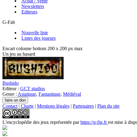
Achat / Vente
Newsletters
Editeurs
G-Fab
Nouvelle liste
Listes des joueurs
Encart colonne bottom 200 x 200 px max
Un jeu au hasard
Bushido
Editeur :
GCT studios
Genre :
Asiatique
,
Fantastique
,
Médiéval
Contact
|
Charte
|
Mentions légales
|
Partenaires
|
Plan du site
L'encyclopédie des jeux
représentée par
https://g-fig.fr
est mise à disp