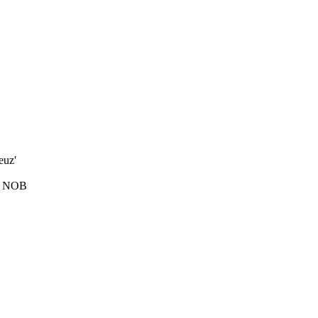
euz'
,
NOB