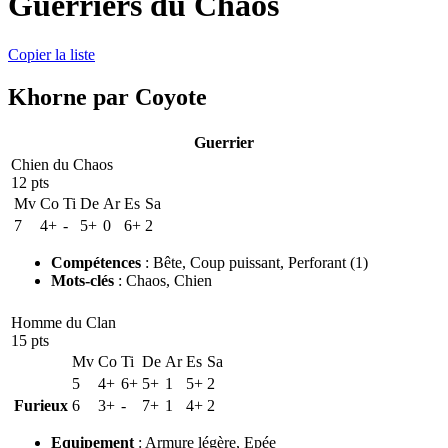
Guerriers du Chaos
Copier la liste
Khorne par Coyote
Guerrier
Chien du Chaos
12 pts
Mv
Co
Ti
De
Ar
Es
Sa
7
4+
-
5+
0
6+
2
Compétences
:
Bête
,
Coup puissant
,
Perforant
(1)
Mots-clés
:
Chaos
,
Chien
Homme du Clan
15 pts
Mv
Co
Ti
De
Ar
Es
Sa
5
4+
6+
5+
1
5+
2
Furieux
6
3+
-
7+
1
4+
2
Equipement
:
Armure légère
,
Epée