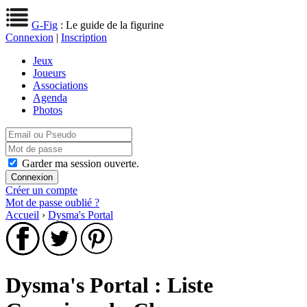
G-Fig
: Le guide de la figurine
Connexion
|
Inscription
Jeux
Joueurs
Associations
Agenda
Photos
Garder ma session ouverte.
Créer un compte
Mot de passe oublié ?
Accueil
›
Dysma's Portal
Dysma's Portal : Liste