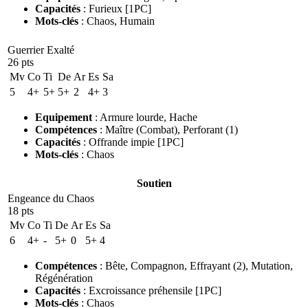
Capacités
:
Furieux [1PC]
Mots-clés
:
Chaos
,
Humain
Guerrier Exalté
26 pts
Mv
Co
Ti
De
Ar
Es
Sa
5
4+
5+
5+
2
4+
3
Equipement
:
Armure lourde
,
Hache
Compétences
:
Maître
(Combat)
,
Perforant
(1)
Capacités
:
Offrande impie [1PC]
Mots-clés
:
Chaos
Soutien
Engeance du Chaos
18 pts
Mv
Co
Ti
De
Ar
Es
Sa
6
4+
-
5+
0
5+
4
Compétences
:
Bête
,
Compagnon
,
Effrayant
(2)
,
Mutation
,
Régénération
Capacités
:
Excroissance préhensile [1PC]
Mots-clés
:
Chaos