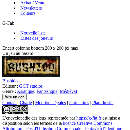
Achat / Vente
Newsletters
Editeurs
G-Fab
Nouvelle liste
Listes des joueurs
Encart colonne bottom 200 x 200 px max
Un jeu au hasard
Bushido
Editeur :
GCT studios
Genre :
Asiatique
,
Fantastique
,
Médiéval
Contact
|
Charte
|
Mentions légales
|
Partenaires
|
Plan du site
L'encyclopédie des jeux
représentée par
https://g-fig.fr
est mise à
disposition selon les termes de la
licence Creative Commons
Attribution - Pas d'Utilisation Commerciale - Partage à l'Identique