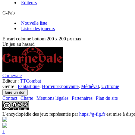
Editeurs
G-Fab
Nouvelle liste
Listes des joueurs
Encart colonne bottom 200 x 200 px max
Un jeu au hasard
Carnevale
Editeur :
TTCombat
Genre :
Fantastique
,
Horreur/Epouvante
,
Médiéval
,
Uchronie
Contact
|
Charte
|
Mentions légales
|
Partenaires
|
Plan du site
L'encyclopédie des jeux
représentée par
https://g-fig.fr
est mise à disp
↑