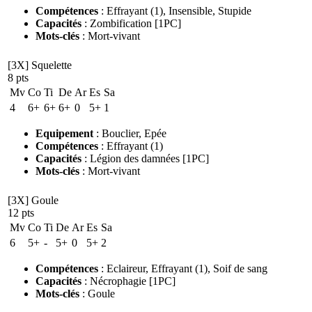
Compétences
:
Effrayant
(1)
,
Insensible
,
Stupide
Capacités
:
Zombification [1PC]
Mots-clés
:
Mort-vivant
[3X] Squelette
8 pts
Mv
Co
Ti
De
Ar
Es
Sa
4
6+
6+
6+
0
5+
1
Equipement
:
Bouclier
,
Epée
Compétences
:
Effrayant
(1)
Capacités
:
Légion des damnées [1PC]
Mots-clés
:
Mort-vivant
[3X] Goule
12 pts
Mv
Co
Ti
De
Ar
Es
Sa
6
5+
-
5+
0
5+
2
Compétences
:
Eclaireur
,
Effrayant
(1)
,
Soif de sang
Capacités
:
Nécrophagie [1PC]
Mots-clés
:
Goule