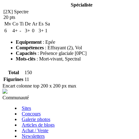
Spécialiste
[2X] Spectre
20 pts
Mv
Co
Ti
De
Ar
Es
Sa
6
4+
-
3+
0
3+
1
Equipement
:
Epée
Compétences
:
Effrayant
(2)
,
Vol
Capacités
:
Présence glaciale [0PC]
Mots-clés
:
Mort-vivant
,
Spectral
Total
150
Figurines
11
Encart colonne top 200 x 200 px max
Communauté
Sites
Concours
Galerie photos
Articles de blogs
Achat / Vente
Newsletters