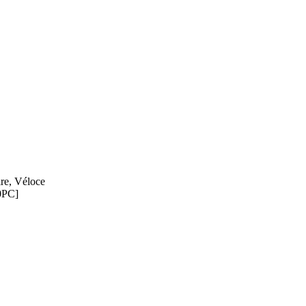
re
,
Véloce
0PC]