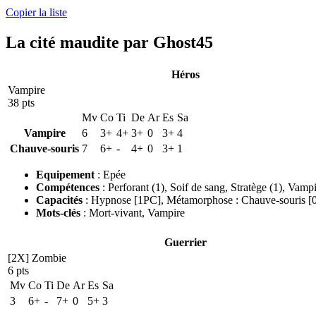
Copier la liste
La cité maudite par Ghost45
Héros
Vampire
38 pts
Mv
Co
Ti
De
Ar
Es
Sa
Vampire
6
3+
4+
3+
0
3+
4
Chauve-souris
7
6+
-
4+
0
3+
1
Equipement
:
Epée
Compétences
:
Perforant
(1)
,
Soif de sang
,
Stratège
(1)
,
Vampi
Capacités
:
Hypnose [1PC]
,
Métamorphose : Chauve-souris [
Mots-clés
:
Mort-vivant
,
Vampire
Guerrier
[2X] Zombie
6 pts
Mv
Co
Ti
De
Ar
Es
Sa
3
6+
-
7+
0
5+
3