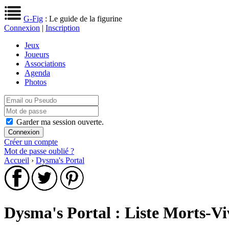
G-Fig
: Le guide de la figurine
Connexion
|
Inscription
Jeux
Joueurs
Associations
Agenda
Photos
Garder ma session ouverte.
Créer un compte
Mot de passe oublié ?
Accueil
›
Dysma's Portal
Dysma's Portal : Liste Morts-Vi