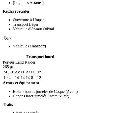
[Legiones Astartes]
Règles spéciales
Ouverture à l'Impact
Transport Léger
Véhicule d'Assaut Orbital
Type
Véhicule
(Transport)
Transport lourd
Porteur Land Raider
265 pts
M
CT
Av
Fl
Ar
PC
Tr
10
4
14
14
14
8
12
Armes et équipement
Bolters lourds jumelés de Coque
(Avant)
Canons laser jumelés Latéraux
(x2)
Traits