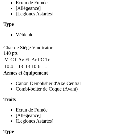
Ecran de Fumée
[Allégeance]
[Legiones Astartes]
Type
Véhicule
Char de Siège Vindicator
140 pts
M
CT
Av
Fl
Ar
PC
Tr
10
4
13
13
10
6
-
Armes et équipement
Canon Demolisher d'Axe Central
Combi-bolter de Coque
(Avant)
Traits
Ecran de Fumée
[Allégeance]
[Legiones Astartes]
Type