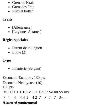
Grenade Krak
Grenades Frag
Pistolet bolter
Traits
[Allégeance]
[Legiones Astartes]
Règles spéciales
Fureur de la Légion
Ligne
(2)
Type
Infanterie
(Sergent)
Escouade Tactique : 130 pts
Escouade Nettoyeuse (10)
130 pts
M
CC
CT
F
E
PV
I
A
Cd
Sf
Vo
Int
Sv
Inv
7
4
4
4
4
1
4
2
7
7
7
7
3+
-
Armes et équipement