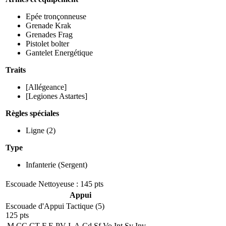
Epée tronçonneuse
Grenade Krak
Grenades Frag
Pistolet bolter
Gantelet Energétique
Traits
[Allégeance]
[Legiones Astartes]
Règles spéciales
Ligne
(2)
Type
Infanterie
(Sergent)
Escouade Nettoyeuse : 145 pts
Appui
Escouade d'Appui Tactique (5)
125 pts
M
CC
CT
F
E
PV
I
A
Cd
Sf
Vo
Int
Sv
Inv