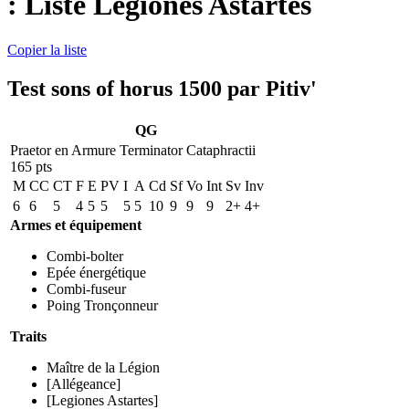
: Liste Legiones Astartes
Copier la liste
Test sons of horus 1500 par Pitiv'
QG
Praetor en Armure Terminator Cataphractii
165 pts
M
CC
CT
F
E
PV
I
A
Cd
Sf
Vo
Int
Sv
Inv
6
6
5
4
5
5
5
5
10
9
9
9
2+
4+
Armes et équipement
Combi-bolter
Epée énergétique
Combi-fuseur
Poing Tronçonneur
Traits
Maître de la Légion
[Allégeance]
[Legiones Astartes]