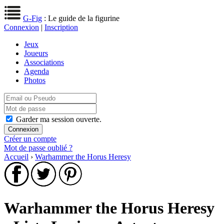
G-Fig
: Le guide de la figurine
Connexion
|
Inscription
Jeux
Joueurs
Associations
Agenda
Photos
Garder ma session ouverte.
Créer un compte
Mot de passe oublié ?
Accueil
›
Warhammer the Horus Heresy
Warhammer the Horus Heresy