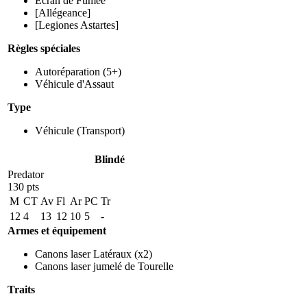
Ecran de Fumée
[Allégeance]
[Legiones Astartes]
Règles spéciales
Autoréparation
(5+)
Véhicule d'Assaut
Type
Véhicule
(Transport)
Blindé
Predator
130 pts
M
CT
Av
Fl
Ar
PC
Tr
12
4
13
12
10
5
-
Armes et équipement
Canons laser Latéraux
(x2)
Canons laser jumelé de Tourelle
Traits