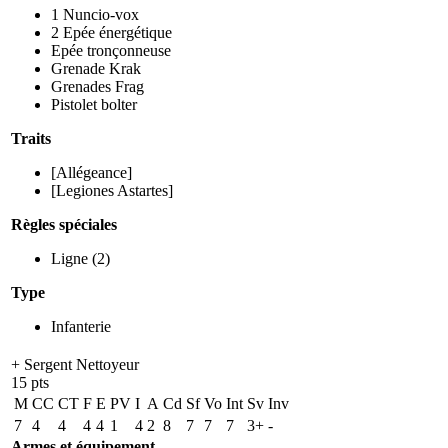
1
Nuncio-vox
2
Epée énergétique
Epée tronçonneuse
Grenade Krak
Grenades Frag
Pistolet bolter
Traits
[Allégeance]
[Legiones Astartes]
Règles spéciales
Ligne
(2)
Type
Infanterie
+ Sergent Nettoyeur
15 pts
M
CC
CT
F
E
PV
I
A
Cd
Sf
Vo
Int
Sv
Inv
7
4
4
4
4
1
4
2
8
7
7
7
3+
-
Armes et équipement