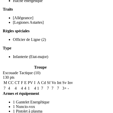
Hache énergétique
Traits
[Allégeance]
[Legiones Astartes]
Règles spéciales
Officier de Ligne
(2)
Type
Infanterie
(Etat-major)
Troupe
Escouade Tactique (10)
130 pts
M
CC
CT
F
E
PV
I
A
Cd
Sf
Vo
Int
Sv
Inv
7
4
4
4
4
1
4
1
7
7
7
7
3+
-
Armes et équipement
1
Gantelet Energétique
1
Nuncio-vox
1
Pistolet à plasma