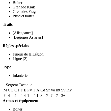
Bolter
Grenade Krak
Grenades Frag
Pistolet bolter
Traits
[Allégeance]
[Legiones Astartes]
Règles spéciales
Fureur de la Légion
Ligne
(2)
Type
Infanterie
+ Sergent Tactique
M
CC
CT
F
E
PV
I
A
Cd
Sf
Vo
Int
Sv
Inv
7
4
4
4
4
1
4
1
8
7
7
7
3+
-
Armes et équipement
Bolter