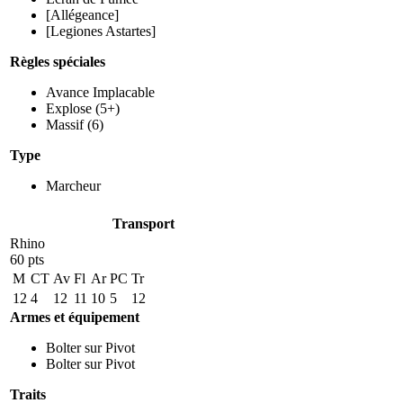
[Allégeance]
[Legiones Astartes]
Règles spéciales
Avance Implacable
Explose
(5+)
Massif
(6)
Type
Marcheur
Transport
Rhino
60 pts
M
CT
Av
Fl
Ar
PC
Tr
12
4
12
11
10
5
12
Armes et équipement
Bolter sur Pivot
Bolter sur Pivot
Traits