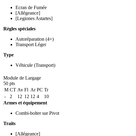
Ecran de Fumée
[Allégeance]
[Legiones Astartes]
Règles spéciales
Autoréparation
(4+)
Transport Léger
Type
Véhicule
(Transport)
Module de Largage
50 pts
M
CT
Av
Fl
Ar
PC
Tr
-
2
12
12
12
4
10
Armes et équipement
Combi-bolter sur Pivot
Traits
[Allégeance]