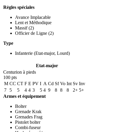
Règles spéciales
Avance Implacable
Lent et Méthodique
Massif
(2)
Officier de Ligne
(2)
Type
Infanterie
(Etat-major, Lourd)
Etat-major
Centurion à pieds
100 pts
M
CC
CT
F
E
PV
I
A
Cd
Sf
Vo
Int
Sv
Inv
7
5
5
4
4
3
5
4
9
8
8
8
2+
5+
Armes et équipement
Bolter
Grenade Krak
Grenades Frag
Pistolet bolter
Combi-fuseur