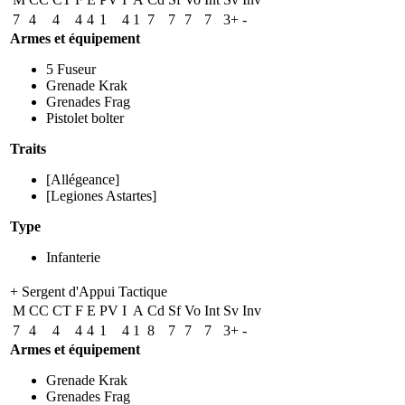
7
4
4
4
4
1
4
1
7
7
7
7
3+
-
Armes et équipement
5
Fuseur
Grenade Krak
Grenades Frag
Pistolet bolter
Traits
[Allégeance]
[Legiones Astartes]
Type
Infanterie
+ Sergent d'Appui Tactique
M
CC
CT
F
E
PV
I
A
Cd
Sf
Vo
Int
Sv
Inv
7
4
4
4
4
1
4
1
8
7
7
7
3+
-
Armes et équipement
Grenade Krak
Grenades Frag