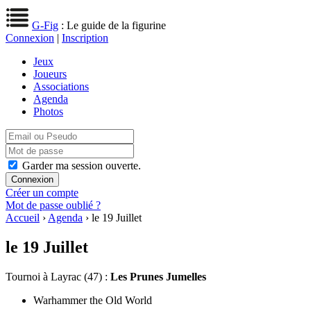
G-Fig
: Le guide de la figurine
Connexion
|
Inscription
Jeux
Joueurs
Associations
Agenda
Photos
Garder ma session ouverte.
Créer un compte
Mot de passe oublié ?
Accueil
›
Agenda
› le 19 Juillet
le 19 Juillet
Tournoi
à Layrac (47) :
Les Prunes Jumelles
Warhammer the Old World