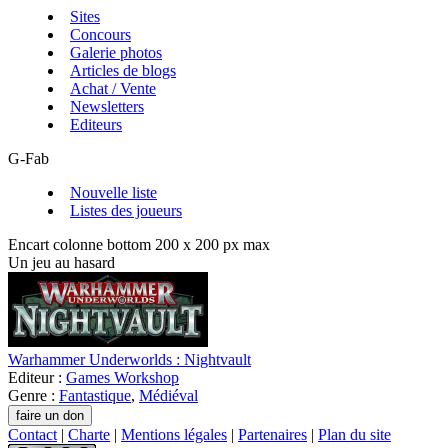
Sites
Concours
Galerie photos
Articles de blogs
Achat / Vente
Newsletters
Editeurs
G-Fab
Nouvelle liste
Listes des joueurs
Encart colonne bottom 200 x 200 px max
Un jeu au hasard
Warhammer Underworlds : Nightvault
Editeur :
Games Workshop
Genre :
Fantastique
,
Médiéval
Contact
|
Charte
|
Mentions légales
|
Partenaires
|
Plan du site