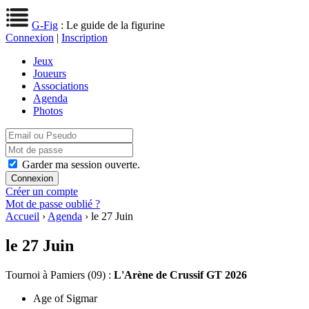
G-Fig
: Le guide de la figurine
Connexion
|
Inscription
Jeux
Joueurs
Associations
Agenda
Photos
Garder ma session ouverte.
Créer un compte
Mot de passe oublié ?
Accueil
›
Agenda
› le 27 Juin
le 27 Juin
Tournoi
à Pamiers (09) :
L'Arène de Crussif GT 2026
Age of Sigmar