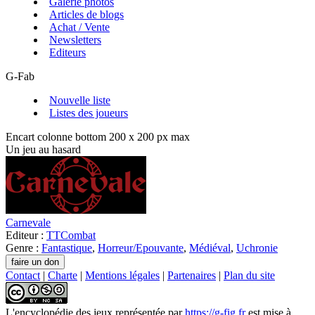
Galerie photos
Articles de blogs
Achat / Vente
Newsletters
Editeurs
G-Fab
Nouvelle liste
Listes des joueurs
Encart colonne bottom 200 x 200 px max
Un jeu au hasard
Carnevale
Editeur :
TTCombat
Genre :
Fantastique
,
Horreur/Epouvante
,
Médiéval
,
Uchronie
Contact
|
Charte
|
Mentions légales
|
Partenaires
|
Plan du site
L'encyclopédie des jeux
représentée par
https://g-fig.fr
est mise à