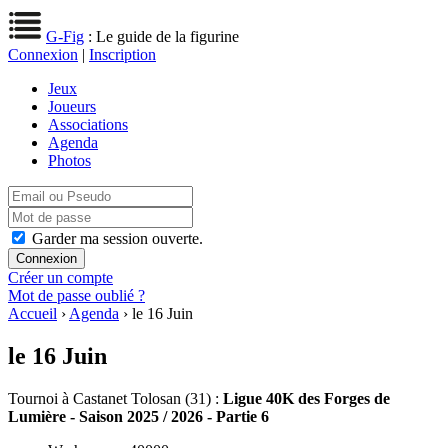
G-Fig
: Le guide de la figurine
Connexion
|
Inscription
Jeux
Joueurs
Associations
Agenda
Photos
Garder ma session ouverte.
Créer un compte
Mot de passe oublié ?
Accueil
›
Agenda
› le 16 Juin
le 16 Juin
Tournoi
à Castanet Tolosan (31) :
Ligue 40K des Forges de
Lumière - Saison 2025 / 2026 - Partie 6