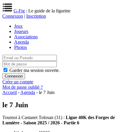
G-Fig
: Le guide de la figurine
Connexion
|
Inscription
Jeux
Joueurs
Associations
Agenda
Photos
Garder ma session ouverte.
Créer un compte
Mot de passe oublié ?
Accueil
›
Agenda
› le 7 Juin
le 7 Juin
Tournoi
à Castanet Tolosan (31) :
Ligue 40K des Forges de
Lumière - Saison 2025 / 2026 - Partie 6