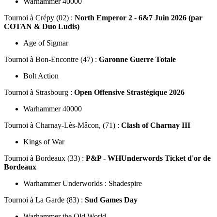
Warhammer 40000
Tournoi
à Crépy (02) :
North Emperor 2 - 6&7 Juin 2026 (par
COTAN & Duo Ludis)
Age of Sigmar
Tournoi
à Bon-Encontre (47) :
Garonne Guerre Totale
Bolt Action
Tournoi
à Strasbourg :
Open Offensive Strastégique 2026
Warhammer 40000
Tournoi
à Charnay-Lès-Mâcon, (71) :
Clash of Charnay III
Kings of War
Tournoi
à Bordeaux (33) :
P&P - WHUnderwords Ticket d'or de
Bordeaux
Warhammer Underworlds : Shadespire
Tournoi
à La Garde (83) :
Sud Games Day
Warhammer the Old World