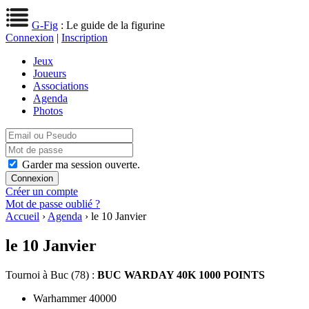
G-Fig
: Le guide de la figurine
Connexion
|
Inscription
Jeux
Joueurs
Associations
Agenda
Photos
Garder ma session ouverte.
Créer un compte
Mot de passe oublié ?
Accueil
›
Agenda
› le 10 Janvier
le 10 Janvier
Tournoi
à Buc (78) :
BUC WARDAY 40K 1000 POINTS
Warhammer 40000