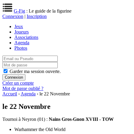
G-Fig
: Le guide de la figurine
Connexion
|
Inscription
Jeux
Joueurs
Associations
Agenda
Photos
Garder ma session ouverte.
Créer un compte
Mot de passe oublié ?
Accueil
›
Agenda
› le 22 Novembre
le 22 Novembre
Tournoi
à Neyron (01) :
Nains Gros-Gnon XVIII - TOW
Warhammer the Old World