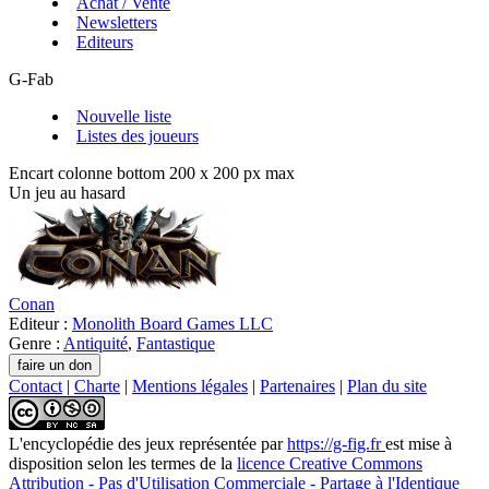
Achat / Vente
Newsletters
Editeurs
G-Fab
Nouvelle liste
Listes des joueurs
Encart colonne bottom 200 x 200 px max
Un jeu au hasard
Conan
Editeur :
Monolith Board Games LLC
Genre :
Antiquité
,
Fantastique
Contact
|
Charte
|
Mentions légales
|
Partenaires
|
Plan du site
L'encyclopédie des jeux
représentée par
https://g-fig.fr
est mise à
disposition selon les termes de la
licence Creative Commons
Attribution - Pas d'Utilisation Commerciale - Partage à l'Identique