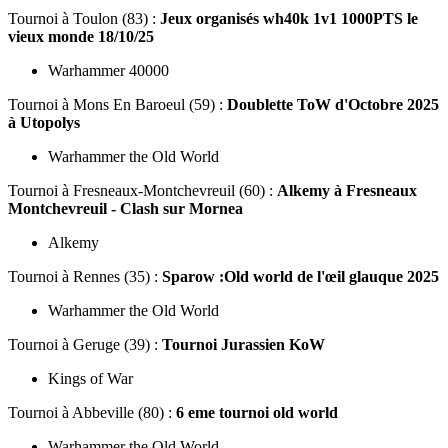
Tournoi
à Toulon (83) :
Jeux organisés wh40k 1v1 1000PTS le
vieux monde 18/10/25
Warhammer 40000
Tournoi
à Mons En Baroeul (59) :
Doublette ToW d'Octobre 2025
à Utopolys
Warhammer the Old World
Tournoi
à Fresneaux-Montchevreuil (60) :
Alkemy à Fresneaux
Montchevreuil - Clash sur Mornea
Alkemy
Tournoi
à Rennes (35) :
Sparow :Old world de l'œil glauque 2025
Warhammer the Old World
Tournoi
à Geruge (39) :
Tournoi Jurassien KoW
Kings of War
Tournoi
à Abbeville (80) :
6 eme tournoi old world
Warhammer the Old World