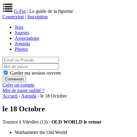
G-Fig
: Le guide de la figurine
Connexion
|
Inscription
Jeux
Joueurs
Associations
Agenda
Photos
Garder ma session ouverte.
Créer un compte
Mot de passe oublié ?
Accueil
›
Agenda
› le 18 Octobre
le 18 Octobre
Tournoi
à Vitrolles (13) :
OLD WORLD le retour
Warhammer the Old World