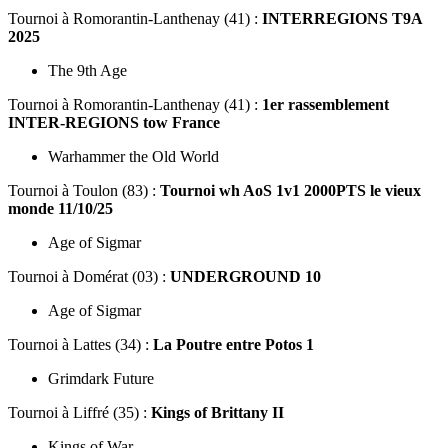
Tournoi
à Romorantin-Lanthenay (41) :
INTERREGIONS T9A
2025
The 9th Age
Tournoi
à Romorantin-Lanthenay (41) :
1er rassemblement
INTER-REGIONS tow France
Warhammer the Old World
Tournoi
à Toulon (83) :
Tournoi wh AoS 1v1 2000PTS le vieux
monde 11/10/25
Age of Sigmar
Tournoi
à Domérat (03) :
UNDERGROUND 10
Age of Sigmar
Tournoi
à Lattes (34) :
La Poutre entre Potos 1
Grimdark Future
Tournoi
à Liffré (35) :
Kings of Brittany II
Kings of War