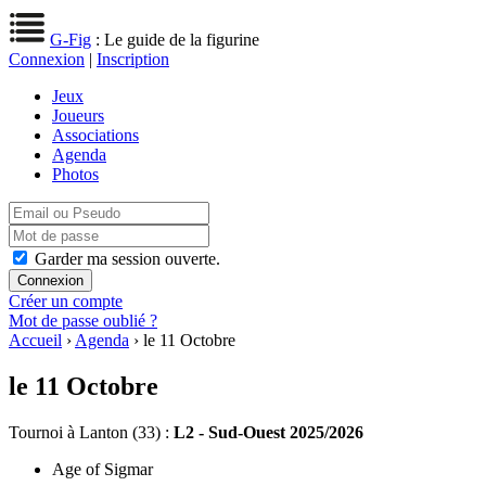
G-Fig
: Le guide de la figurine
Connexion
|
Inscription
Jeux
Joueurs
Associations
Agenda
Photos
Garder ma session ouverte.
Créer un compte
Mot de passe oublié ?
Accueil
›
Agenda
› le 11 Octobre
le 11 Octobre
Tournoi
à Lanton (33) :
L2 - Sud-Ouest 2025/2026
Age of Sigmar