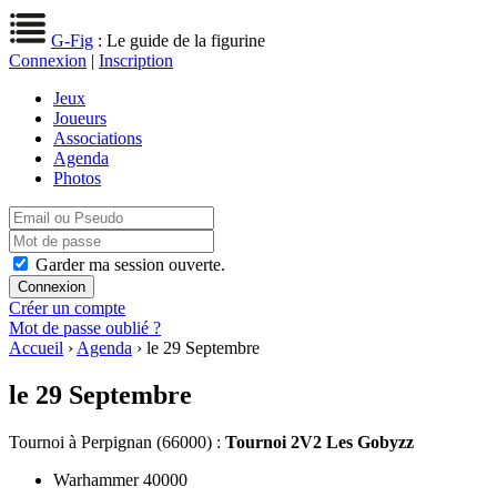
G-Fig
: Le guide de la figurine
Connexion
|
Inscription
Jeux
Joueurs
Associations
Agenda
Photos
Garder ma session ouverte.
Créer un compte
Mot de passe oublié ?
Accueil
›
Agenda
› le 29 Septembre
le 29 Septembre
Tournoi
à Perpignan (66000) :
Tournoi 2V2 Les Gobyzz
Warhammer 40000