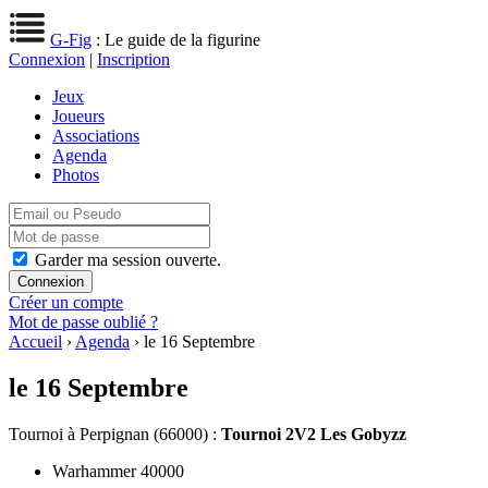
G-Fig
: Le guide de la figurine
Connexion
|
Inscription
Jeux
Joueurs
Associations
Agenda
Photos
Garder ma session ouverte.
Créer un compte
Mot de passe oublié ?
Accueil
›
Agenda
› le 16 Septembre
le 16 Septembre
Tournoi
à Perpignan (66000) :
Tournoi 2V2 Les Gobyzz
Warhammer 40000