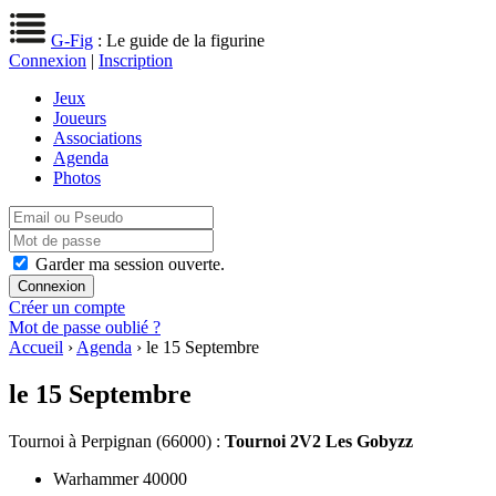
G-Fig
: Le guide de la figurine
Connexion
|
Inscription
Jeux
Joueurs
Associations
Agenda
Photos
Garder ma session ouverte.
Créer un compte
Mot de passe oublié ?
Accueil
›
Agenda
› le 15 Septembre
le 15 Septembre
Tournoi
à Perpignan (66000) :
Tournoi 2V2 Les Gobyzz
Warhammer 40000