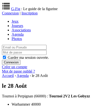
G-Fig
: Le guide de la figurine
Connexion
|
Inscription
Jeux
Joueurs
Associations
Agenda
Photos
Garder ma session ouverte.
Créer un compte
Mot de passe oublié ?
Accueil
›
Agenda
› le 28 Août
le 28 Août
Tournoi
à Perpignan (66000) :
Tournoi 2V2 Les Gobyzz
Warhammer 40000