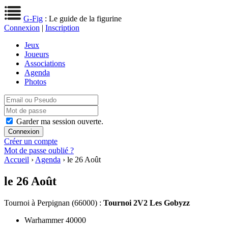
G-Fig
: Le guide de la figurine
Connexion
|
Inscription
Jeux
Joueurs
Associations
Agenda
Photos
Garder ma session ouverte.
Créer un compte
Mot de passe oublié ?
Accueil
›
Agenda
› le 26 Août
le 26 Août
Tournoi
à Perpignan (66000) :
Tournoi 2V2 Les Gobyzz
Warhammer 40000