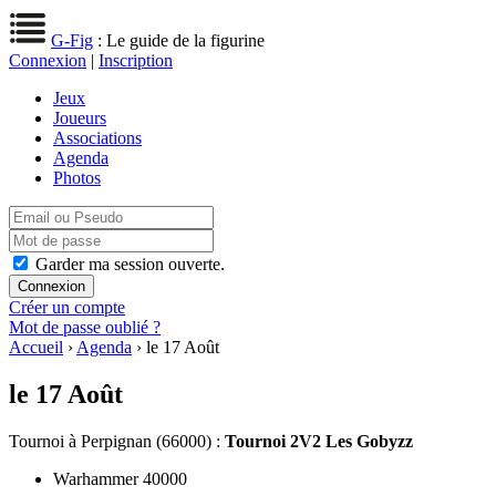
G-Fig
: Le guide de la figurine
Connexion
|
Inscription
Jeux
Joueurs
Associations
Agenda
Photos
Garder ma session ouverte.
Créer un compte
Mot de passe oublié ?
Accueil
›
Agenda
› le 17 Août
le 17 Août
Tournoi
à Perpignan (66000) :
Tournoi 2V2 Les Gobyzz
Warhammer 40000