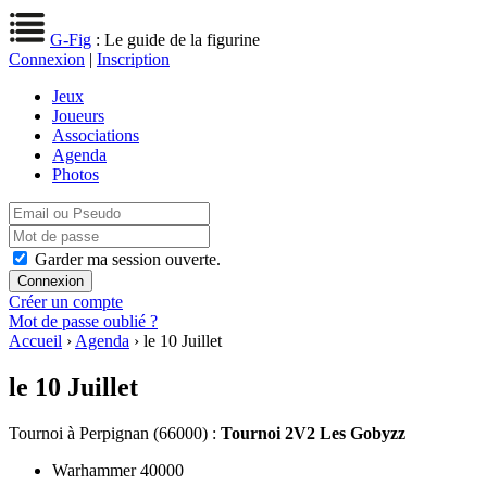
G-Fig
: Le guide de la figurine
Connexion
|
Inscription
Jeux
Joueurs
Associations
Agenda
Photos
Garder ma session ouverte.
Créer un compte
Mot de passe oublié ?
Accueil
›
Agenda
› le 10 Juillet
le 10 Juillet
Tournoi
à Perpignan (66000) :
Tournoi 2V2 Les Gobyzz
Warhammer 40000