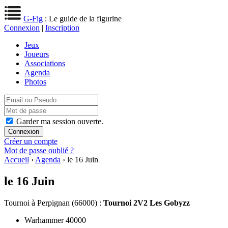
G-Fig
: Le guide de la figurine
Connexion
|
Inscription
Jeux
Joueurs
Associations
Agenda
Photos
Garder ma session ouverte.
Créer un compte
Mot de passe oublié ?
Accueil
›
Agenda
› le 16 Juin
le 16 Juin
Tournoi
à Perpignan (66000) :
Tournoi 2V2 Les Gobyzz
Warhammer 40000