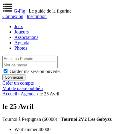
G-Fig
: Le guide de la figurine
Connexion
|
Inscription
Jeux
Joueurs
Associations
Agenda
Photos
Garder ma session ouverte.
Créer un compte
Mot de passe oublié ?
Accueil
›
Agenda
› le 25 Avril
le 25 Avril
Tournoi
à Perpignan (66000) :
Tournoi 2V2 Les Gobyzz
Warhammer 40000