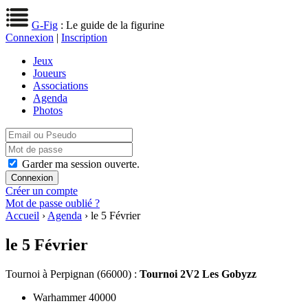
G-Fig
: Le guide de la figurine
Connexion
|
Inscription
Jeux
Joueurs
Associations
Agenda
Photos
Garder ma session ouverte.
Créer un compte
Mot de passe oublié ?
Accueil
›
Agenda
› le 5 Février
le 5 Février
Tournoi
à Perpignan (66000) :
Tournoi 2V2 Les Gobyzz
Warhammer 40000