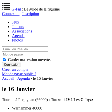
G-Fig
: Le guide de la figurine
Connexion
|
Inscription
Jeux
Joueurs
Associations
Agenda
Photos
Garder ma session ouverte.
Créer un compte
Mot de passe oublié ?
Accueil
›
Agenda
› le 16 Janvier
le 16 Janvier
Tournoi
à Perpignan (66000) :
Tournoi 2V2 Les Gobyzz
Warhammer 40000