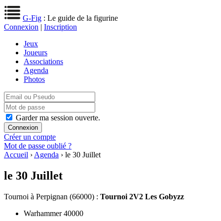
G-Fig
: Le guide de la figurine
Connexion
|
Inscription
Jeux
Joueurs
Associations
Agenda
Photos
Garder ma session ouverte.
Créer un compte
Mot de passe oublié ?
Accueil
›
Agenda
› le 30 Juillet
le 30 Juillet
Tournoi
à Perpignan (66000) :
Tournoi 2V2 Les Gobyzz
Warhammer 40000