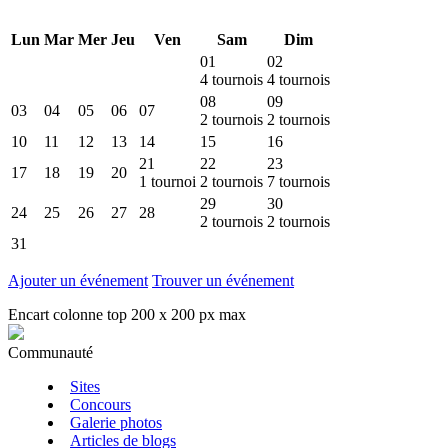
Lun
Mar
Mer
Jeu
Ven
Sam
Dim
01
02
4
tournois
4
tournois
08
09
03
04
05
06
07
2
tournois
2
tournois
10
11
12
13
14
15
16
21
22
23
17
18
19
20
1
tournoi
2
tournois
7
tournois
29
30
24
25
26
27
28
2
tournois
2
tournois
31
Ajouter un événement
Trouver un événement
Encart colonne top 200 x 200 px max
Communauté
Sites
Concours
Galerie photos
Articles de blogs