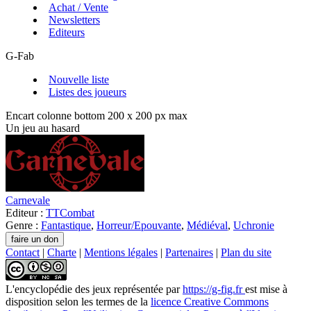
Achat / Vente
Newsletters
Editeurs
G-Fab
Nouvelle liste
Listes des joueurs
Encart colonne bottom 200 x 200 px max
Un jeu au hasard
Carnevale
Editeur :
TTCombat
Genre :
Fantastique
,
Horreur/Epouvante
,
Médiéval
,
Uchronie
Contact
|
Charte
|
Mentions légales
|
Partenaires
|
Plan du site
L'encyclopédie des jeux
représentée par
https://g-fig.fr
est mise à
disposition selon les termes de la
licence Creative Commons