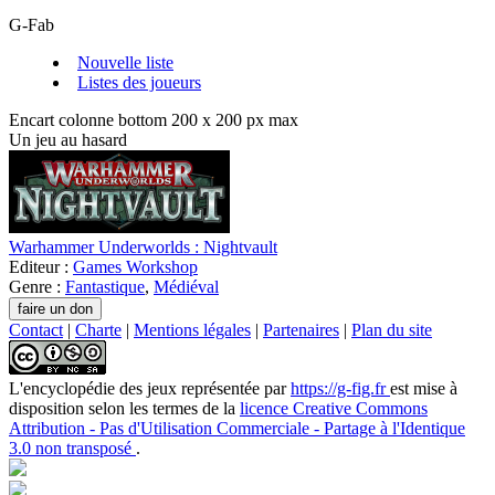
G-Fab
Nouvelle liste
Listes des joueurs
Encart colonne bottom 200 x 200 px max
Un jeu au hasard
Warhammer Underworlds : Nightvault
Editeur :
Games Workshop
Genre :
Fantastique
,
Médiéval
Contact
|
Charte
|
Mentions légales
|
Partenaires
|
Plan du site
L'encyclopédie des jeux
représentée par
https://g-fig.fr
est mise à
disposition selon les termes de la
licence Creative Commons
Attribution - Pas d'Utilisation Commerciale - Partage à l'Identique
3.0 non transposé
.