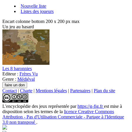
Nouvelle liste
Listes des joueurs
Encart colonne bottom 200 x 200 px max
Un jeu au hasard
Les 8 baronnies
Editeur :
Frères Vu
Genre :
Médiéval
Contact
|
Charte
|
Mentions légales
|
Partenaires
|
Plan du site
L'encyclopédie des jeux
représentée par
https://g-fig.fr
est mise à
disposition selon les termes de la
licence Creative Commons
Attribution - Pas d'Utilisation Commerciale - Partage à l'Identique
3.0 non transposé
.