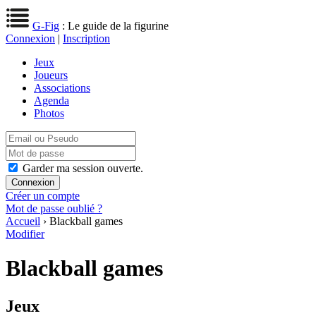
G-Fig
: Le guide de la figurine
Connexion
|
Inscription
Jeux
Joueurs
Associations
Agenda
Photos
Garder ma session ouverte.
Créer un compte
Mot de passe oublié ?
Accueil
› Blackball games
Modifier
Blackball games
Jeux