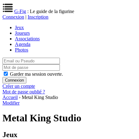
G-Fig
: Le guide de la figurine
Connexion
|
Inscription
Jeux
Joueurs
Associations
Agenda
Photos
Garder ma session ouverte.
Créer un compte
Mot de passe oublié ?
Accueil
› Metal King Studio
Modifier
Metal King Studio
Jeux